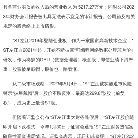
具备商业实质的收入后的营业收入为 5217.27万元；同时公司202
3年财务会计报告被出具无法表示意见的审计报告。公司触及相关
规定的股票终止上市情形。
*ST左江2019年登陆创业板，作为一家国家高新技术企业，*
ST左江自2021年起，开始不断披露“可编程网络数据处理芯片”的
研发，作为稀缺的DPU（数据处理器）概念股，即使业绩下滑严
重，股票披星戴帽，股价也一路看涨。
从二级市场观察，2023年5月4日，*ST左江被实施退市风险
警示“披星戴帽”后，股价不跌反涨，最高达299.8元/股（前复
权），成为史上最贵ST股。
但随着证监会公布*ST左江重大财务造假后，*ST左江股价随
即开启下跌模式。今年1月30日，证监会通报*ST左江财务造假案
阶段性调查进展情况。证监会表示，现已初步查明，*ST左江202