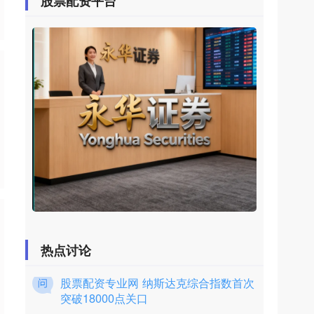
股票配资平台
期货配资 股票配资 一张图：波罗的海
指数因海岬型船需求强劲而录得月度涨
幅
股票配资平台
：
2025-12-02
汇通财经APP讯——最新数据显示期货配
资 股票配资，2024/06/28波罗的海干散货
指数（BDI）报2050点，创20
热点讨论
股票配资专业网 纳斯达克综合指数首次
突破18000点关口
助您快速获取金融市场的机会
：
2025-