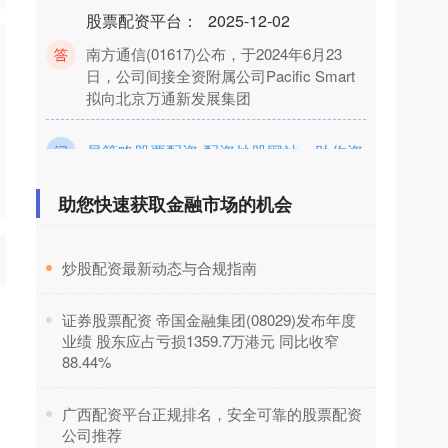
南方通信(01617)公布，于2024年6月23
日，公司间接全资附属公司Pacific Smart
拟向北京万通新发展集团
易策略股票配资 配资炒股网站：助你资
金放大，投资收益翻倍
助您快速获取金融市场的机会
：
2025-
助您快速获取金融市场的机会
12-02
在当今的股市中，配资炒股已成为一种常
见的投资方式。配资炒股网站为投资者提
​炒股配资最新动态与合规指南
供资金放大服务，让投资者可以利用杠杆
效应易策略股
​证券股票配资 帝国金融集团(08029)发布年度
业绩 股东应占亏损1359.7万港元 同比收窄
88.44%
​广西配资平台正规排名，安全可靠的股票配资
公司推荐