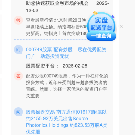
12-02
查看最新行情 北京时间28日晚，美股周五
早盘继续上扬。纳指与标普500指数均创历
史新高。纳指史上首次突破18000点。美
000749股票 配资炒股，尽在优秀配资
门户，助您投资无忧
股票配资平台
：
2026-02-28
配资炒股000749股票，作为一种杠杆化的
投资方式，近年来受到越来越多投资者的
青睐。然而，选择一家优秀的配资门户至
关重要
股票操盘交易 南方通信(01617)附属以
约2155.92万美元出售Source
Photonics Holdings 约823.53万股A类
优先股
股票配资平台
：
2025-12-02