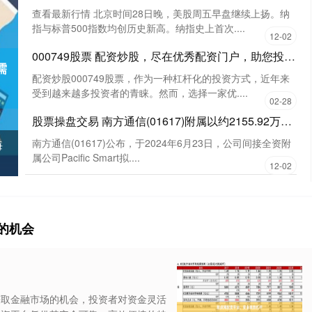
查看最新行情 北京时间28日晚，美股周五早盘继续上扬。纳
指与标普500指数均创历史新高。纳指史上首次....
12-02
000749股票 配资炒股，尽在优秀配资门户，助您投资无忧
配资炒股000749股票，作为一种杠杆化的投资方式，近年来
受到越来越多投资者的青睐。然而，选择一家优....
02-28
股票操盘交易 南方通信(01617)附属以约2155.92万美元出售Source Photonics Holdings 约823.53万股A类优先股
海
南方通信(01617)公布，于2024年6月23日，公司间接全资附
属公司Pacific Smart拟....
12-02
的机会
获取金融市场的机会，投资者对资金灵活