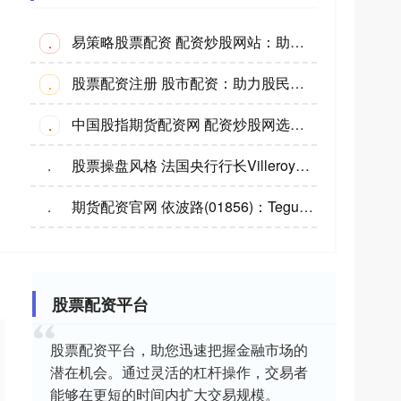
易策略股票配资 配资炒股网站：助你资金放大，投资收益翻倍
·
股票配资注册 股市配资：助力股民放大收益，实现财富增值
·
中国股指期货配资网 配资炒股网选择指南：助你选出最佳平台
·
股票操盘风格 法国央行行长Villeroy：欧洲央行可以忽略通胀下降过程中的波折
·
期货配资官网 依波路(01856)：Teguh Halim将获委任为行政总裁
·
股票配资平台
股票配资平台，助您迅速把握金融市场的
潜在机会。通过灵活的杠杆操作，交易者
能够在更短的时间内扩大交易规模。