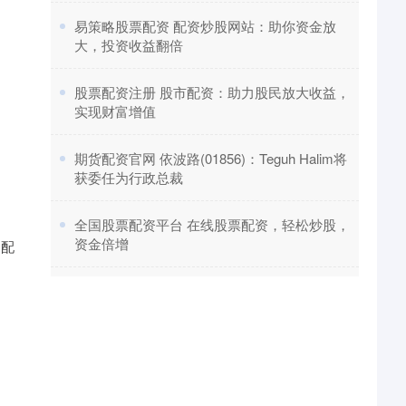
​易策略股票配资 配资炒股网站：助你资金放
大，投资收益翻倍
​股票配资注册 股市配资：助力股民放大收益，
实现财富增值
​期货配资官网 依波路(01856)：Teguh Halim将
获委任为行政总裁
​全国股票配资平台 在线股票配资，轻松炒股，
资金倍增
的配