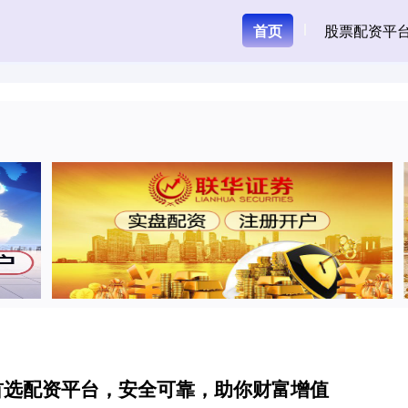
首页
股票配资平
首选配资平台，安全可靠，助你财富增值