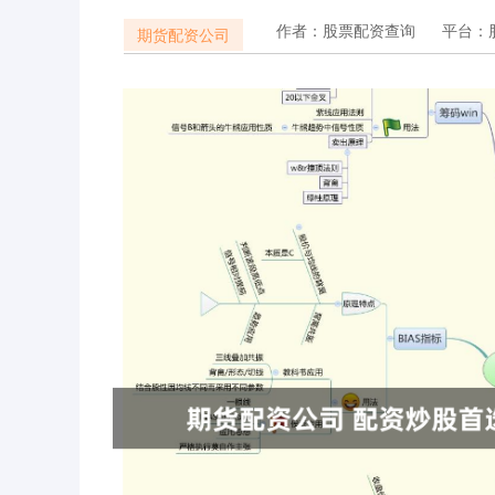
作者：股票配资查询
平台：
期货配资公司