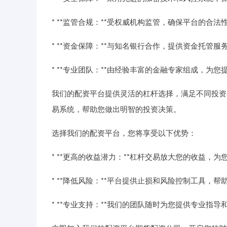
* **监管合规：**受权威机构监管，确保平台的合法
* **资金保障：**与知名银行合作，提供资金托管
* **专业团队：**由经验丰富的金融专家组成，为
我们的配资平台提供灵活的杠杆选择，满足不同投资
易系统，帮助您做出明智的投资决策。
选择我们的配资平台，您将享受以下优势：
* **更高的收益潜力：**杠杆交易放大您的收益，
* **降低风险：**平台提供止损和风险控制工具，
* **专业支持：**我们的团队随时为您提供专业指