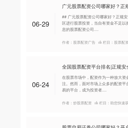
广元股票配资公司哪家好？正
## 广元股票配资公司哪家好？正规
06-29
区进行股票投资，当自有资金不足以
息的股票配资公司....
作者：股票配资广告
栏目：
股票配
全国股票配资平台排名|正规安
在股票市场中，配资作为一种放大资
06-24
注。然而，面对市场上众多的配资平
易的平台，成为投资者....
作者：炒股票配资
栏目：
助您快速
股票交易证券公司哪家好？开