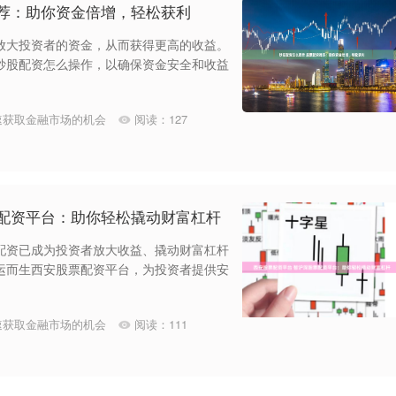
推荐：助你资金倍增，轻松获利
放大投资者的资金，从而获得更高的收益。
炒股配资怎么操作，以确保资金安全和收益
速获取金融市场的机会
阅读：
127
票配资平台：助你轻松撬动财富杠杆
配资已成为投资者放大收益、撬动财富杠杆
运而生西安股票配资平台，为投资者提供安
速获取金融市场的机会
阅读：
111