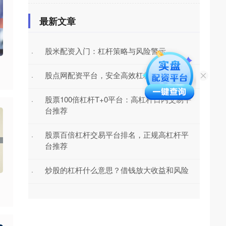
最新文章
股米配资入门：杠杆策略与风险警示
·
股点网配资平台，安全高效杠杆
·
股票100倍杠杆T+0平台：高杠杆日内交易平
·
台推荐
股票百倍杠杆交易平台排名，正规高杠杆平
·
台推荐
炒股的杠杆什么意思？借钱放大收益和风险
·