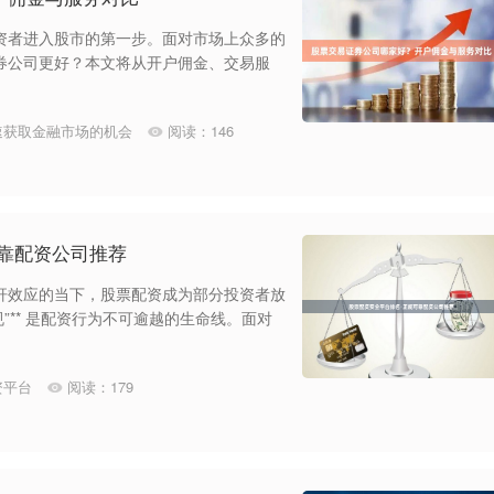
资者进入股市的第一步。面对市场上众多的
券公司更好？本文将从开户佣金、交易服
速获取金融市场的机会
阅读：
146
靠配资公司推荐
杆效应的当下，股票配资成为部分投资者放
规”** 是配资行为不可逾越的生命线。面对
资平台
阅读：
179