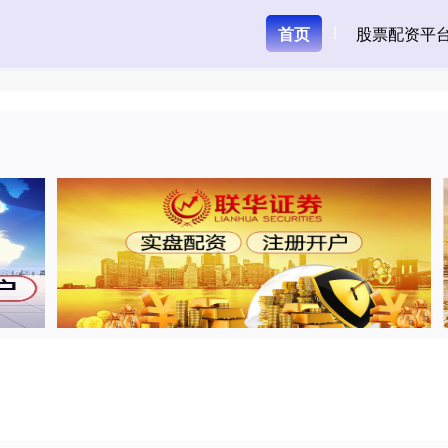
首页
股票配资平